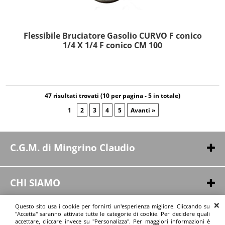
Flessibile Bruciatore Gasolio CURVO F conico
1/4 X 1/4 F conico CM 100
47 risultati trovati (10 per pagina - 5 in totale)
1
2
3
4
5
Avanti »
C.G.M. di Mingrino Claudio
Via Pergusa, 254
94100 - Enna (EN)
CHI SIAMO
P.IVA 01164550863
Chi siamo
Questo sito usa i cookie per fornirti un'esperienza migliore. Cliccando su
Contatti
"Accetta" saranno attivate tutte le categorie di cookie. Per decidere quali
INFORMAZIONI
accettare, cliccare invece su "Personalizza". Per maggiori informazioni è