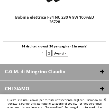
Bobina elettrica F84 NC 230 V 9W 100%ED
26728
14 risultati trovati (10 per pagina - 2 in totale)
1
2
Avanti »
C.G.M. di Mingrino Claudio
Via Pergusa, 254
94100 - Enna (EN)
CHI SIAMO
P.IVA 01164550863
Chi siamo
Questo sito usa i cookie per fornirti un'esperienza migliore. Cliccando su
Contatti
"Accetta" saranno attivate tutte le categorie di cookie. Per decidere quali
INFORMAZIONI
accettare, cliccare invece su "Personalizza". Per maggiori informazioni è