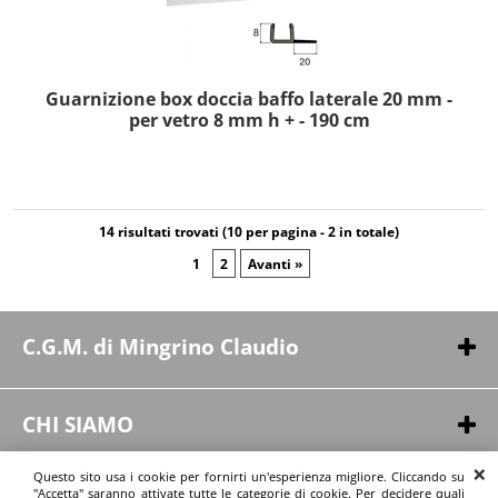
Guarnizione box doccia baffo laterale 20 mm -
per vetro 8 mm h + - 190 cm
14 risultati trovati (10 per pagina - 2 in totale)
1
2
Avanti »
C.G.M. di Mingrino Claudio
Via Pergusa, 254
94100 - Enna (EN)
CHI SIAMO
P.IVA 01164550863
Chi siamo
Questo sito usa i cookie per fornirti un'esperienza migliore. Cliccando su
Contatti
"Accetta" saranno attivate tutte le categorie di cookie. Per decidere quali