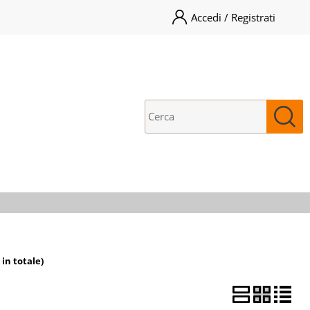
Accedi / Registrati
ono già registrato
Sono un nuovo cliente
pletare l'ordine inserisci
Se non sei ancora registrato sul
me utente e la password e
nostro sito clicca sul pulsante
icca sul pulsante "Accedi"
"Registrati"
E-mail:
Password:
i perso la password?
 in totale)