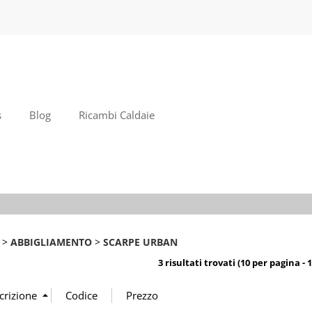
S
Per com
il no
poi cl
s
Blog
Ricambi Caldaie
Ha
ABBIGLIAMENTO
SCARPE URBAN
3 risultati trovati (10 per pagina - 1