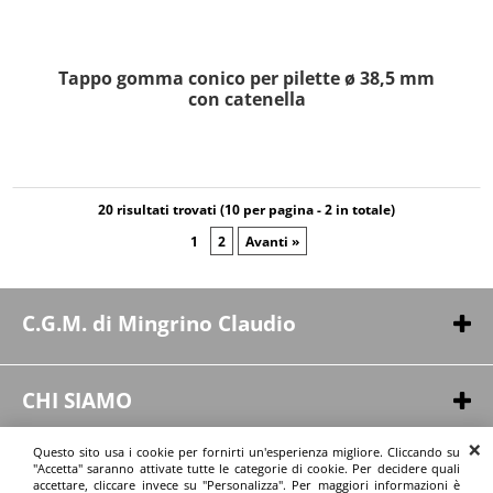
Tappo gomma conico per pilette ø 38,5 mm
con catenella
20 risultati trovati (10 per pagina - 2 in totale)
1
2
Avanti »
C.G.M. di Mingrino Claudio
Via Pergusa, 254
94100 - Enna (EN)
CHI SIAMO
P.IVA 01164550863
Chi siamo
Questo sito usa i cookie per fornirti un'esperienza migliore. Cliccando su
Contatti
"Accetta" saranno attivate tutte le categorie di cookie. Per decidere quali
INFORMAZIONI
accettare, cliccare invece su "Personalizza". Per maggiori informazioni è