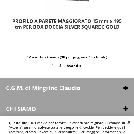
PROFILO A PARETE MAGGIORATO 15 mm x 195
cm PER BOX DOCCIA SILVER SQUARE E GOLD
12 risultati trovati (10 per pagina - 2 in totale)
1
2
Avanti »
C.G.M. di Mingrino Claudio
Via Pergusa, 254
94100 - Enna (EN)
CHI SIAMO
P.IVA 01164550863
Chi siamo
Questo sito usa i cookie per fornirti un'esperienza migliore. Cliccando su
Contatti
"Accetta" saranno attivate tutte le categorie di cookie. Per decidere quali
INFORMAZIONI
accettare, cliccare invece su "Personalizza". Per maggiori informazioni è