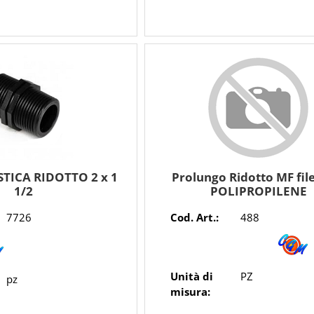
STICA RIDOTTO 2 x 1
Prolungo Ridotto MF fil
1/2
POLIPROPILENE
7726
Cod. Art.:
488
Unità di
PZ
pz
misura: