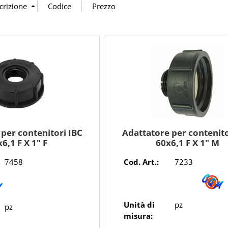
per contenitori IBC
Adattatore per contenito
6,1 F X 1" F
60x6,1 F X 1" M
7458
Cod. Art.:
7233
Unità di
pz
pz
misura: