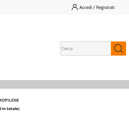
Accedi / Registrati
ono già registrato
Sono un nuovo cliente
pletare l'ordine inserisci
Se non sei ancora registrato sul
me utente e la password e
nostro sito clicca sul pulsante
icca sul pulsante "Accedi"
"Registrati"
E-mail:
Password:
i perso la password?
ROPILENE
2 in totale)