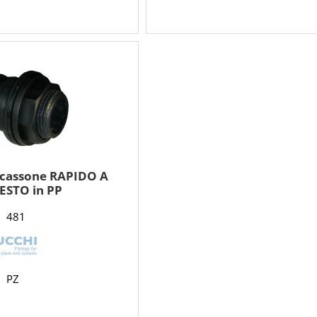
 cassone RAPIDO A
ESTO in PP
481
PZ