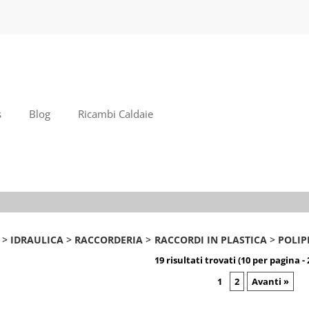
S
Per com
il no
poi cl
s
Blog
Ricambi Caldaie
Ha
IDRAULICA
RACCORDERIA
RACCORDI IN PLASTICA
POLIP
19 risultati trovati (10 per pagina - 
1
2
Avanti »