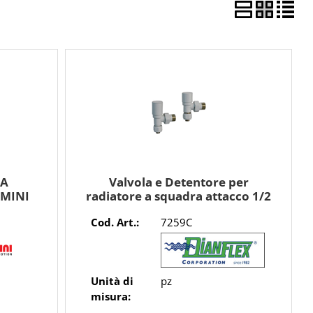
LA
Valvola e Detentore per
MINI
radiatore a squadra attacco 1/2
con adattatori 16 ø multistrato
Cod. Art.:
7259C
CROMO
Unità di
pz
misura: