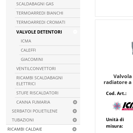
SCALDABAGNI GAS
TERMOARREDI BIANCHI
TERMOARREDI CROMATI
VALVOLE DETENTORI
ICMA
CALEFFI
GIACOMINI
VENTILCONVETTORI
Valvola
RICAMBI SCALDABAGNI
radiatore a
ELETTRICI
con adattat
Cod. Art.:
STUFE RISCALDATORI
CANNA FUMARIA
SERBATOI POLIETILENE
Unità di
TUBAZIONI
misura:
RICAMBI CALDAIE