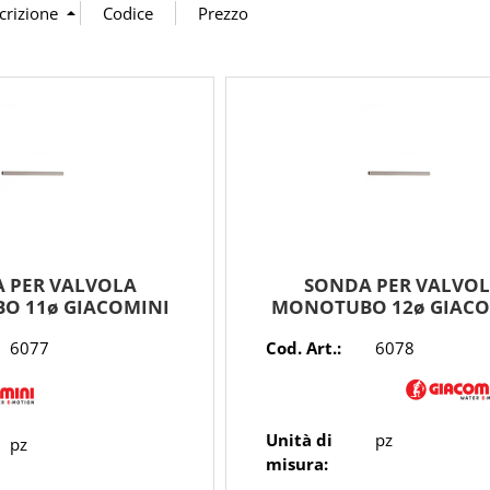
 PER VALVOLA
SONDA PER VALVO
O 11ø GIACOMINI
MONOTUBO 12ø GIACO
6077
Cod. Art.:
6078
Unità di
pz
pz
misura: