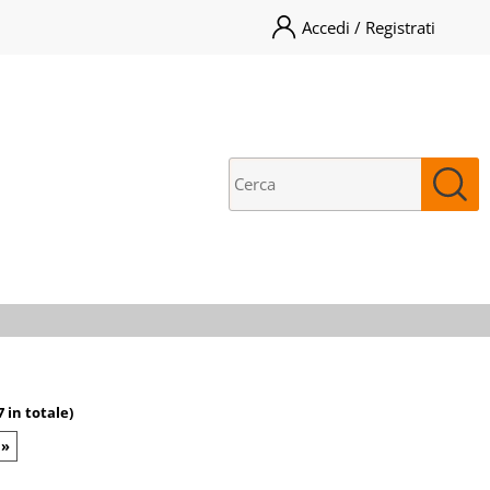
Accedi / Registrati
ono già registrato
Sono un nuovo cliente
pletare l'ordine inserisci
Se non sei ancora registrato sul
me utente e la password e
nostro sito clicca sul pulsante
icca sul pulsante "Accedi"
"Registrati"
E-mail:
Password:
i perso la password?
7 in totale)
 »