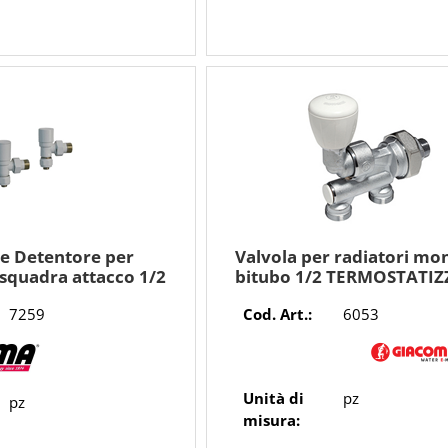
 e Detentore per
Valvola per radiatori m
 squadra attacco 1/2
bitubo 1/2 TERMOSTATIZ
ori 16 ø multistrato
GIACOMINI
7259
Cod. Art.:
6053
BIANCO
Unità di
pz
pz
misura: