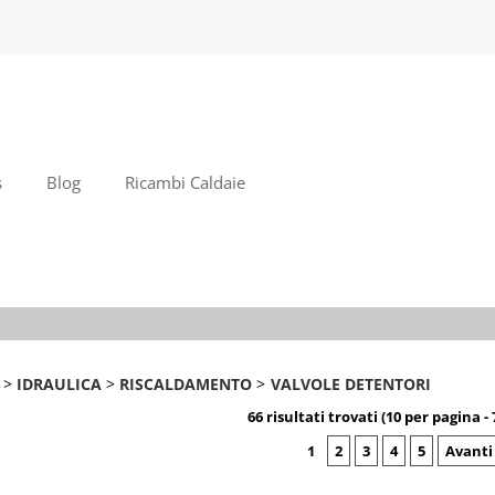
S
Per com
il no
poi cl
s
Blog
Ricambi Caldaie
Ha
IDRAULICA
RISCALDAMENTO
VALVOLE DETENTORI
66 risultati trovati (10 per pagina - 
1
2
3
4
5
Avanti