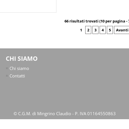
66 risultati trovati (10 per pagina - 
1
2
3
4
5
Avanti
CHI SIAMO
Chi siamo
Contatti
© C.G.M. di Mingrino Claudio - P. IVA 01164550863